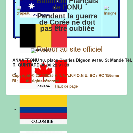
Bataillon Français
...
de l'ONU
...
Pendant la guerre
de Corée ne doit
pas être oubliée
.
---
Retour au site officiel
ANAAFFONU 10, place Charles Digeon 94160 St Mandé Tél. 
R. QUINTARD 06 80 22 91 08
Copyright © 2017-2025 A.N.A.A.F.F.O.N.U. BC / RC 156eme
RI ; All rights réserved.
Haut de page